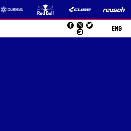
ENG
FR